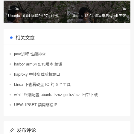
上一篇
下一篇
Ubuntu 16.04 编译PHP7.1时出
Ubuntu 18.04 修复重启sysctl 失效
现：collect2: error: ld returned 1
exit status make: *** [sapi/cli/php]
Error 1
相关文章
java进程 性能排查
harbor arm64 2.13版本 编译
haproxy 中转负载随机端口
Linux 下查看硬盘 IO 的 5 个工具
win11终端配置 ubuntu trzsz-go trz/tsz 上传/下载
UFW+IPSET 禁用非法IP
发布评论