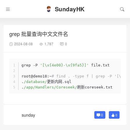
SundayHK
grep 批量查询中文文件名
2024-08-08
1,787
0
grep -P 
'[\x{4e00}-\x{9fa5}]'
 file.txt
root@demo18:~
# find . -type f | grep -P '[\x{4
.
/database/
更新内网.sql
.
/app/Handlers/Coreseek/
刷新coreseek.txt
sunday
0
0