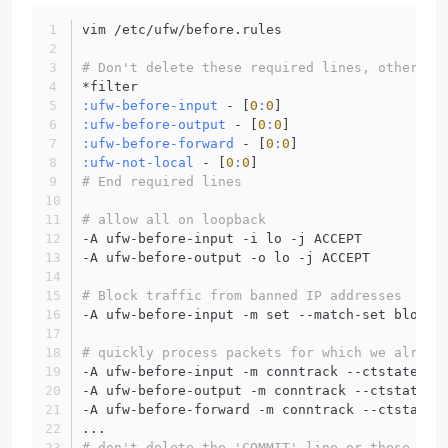
vim /etc/ufw/before.rules
# Don't delete these required lines, otherwis
*filter
:ufw-before-input
 - [
0
:
0
]
:ufw-before-output
 - [
0
:
0
]
:ufw-before-forward
 - [
0
:
0
]
:ufw-not-local
 - [
0
:
0
]
# End required lines
# allow all on loopback
-A ufw-before-input -i lo -j ACCEPT
-A ufw-before-output -o lo -j ACCEPT
# Block traffic from banned IP addresses
-A ufw-before-input -m set --match-set block_
# quickly process packets for which we alread
-A ufw-before-input -m conntrack --ctstate RE
-A ufw-before-output -m conntrack --ctstate R
-A ufw-before-forward -m conntrack --ctstate 
...
# don't delete the 'COMMIT' line or these rul