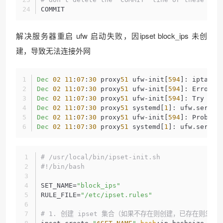
COMMIT
解决服务器重启 ufw 启动失败，因ipset block_ips 未创
建，导致无法连接外网
Dec
02
11
:
07
:
30
 proxy
51
 ufw-init[
594
]: iptable
Dec
02
11
:
07
:
30
 proxy
51
 ufw-init[
594
]: Error o
Dec
02
11
:
07
:
30
 proxy
51
 ufw-init[
594
]: Try `ip
Dec
02
11
:
07
:
30
 proxy
51
 systemd[
1
]: ufw.servic
Dec
02
11
:
07
:
30
 proxy
51
 ufw-init[
594
]: Problem
Dec
02
11
:
07
:
30
 proxy
51
 systemd[
1
]: ufw.servic
# /usr/local/bin/ipset-init.sh
#!/bin/bash
SET_NAME=
"block_ips"
RULE_FILE=
"/etc/ipset.rules"
# 1. 创建 ipset 集合（如果不存在则创建，已存在则忽略