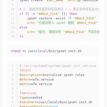
ipset create 
"
$SET_NAME
"
hash
:ip hashsize 409
# 2. 检查文件是否存在且非空 (-s 表示文件存在且大小大于
if
 [[ -s 
"
$RULE_FILE
"
 ]]; 
then
    ipset restore -exist -f 
"
$RULE_FILE
"
echo
"已成功导入 ipset 规则：
$RULE_FILE
"
else
echo
"提示: 规则文件 '
$RULE_FILE
' 不存在或为
fi
chmod
 +
x
 /usr/
local
/bin/ipset-init.sh
# /etc/systemd/system/ipset-init.service
[Unit]
Description
=Initialize ipset rules
Before
=ufw.service
Wants
=ufw.service
[Service]
Type
=
on
eshot
ExecStart
=/usr/local/bin/ipset-init.sh
RemainAfterExit
=
true