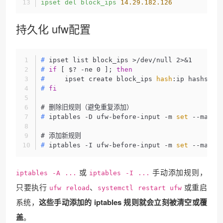
ipset
del
block_ips
14.29
.182
.126
持久化 ufw配置
#
 ipset list block_ips >/dev/null 2>&1
#
if
 [ $? -ne 0 ]; 
then
#
     ipset create block_ips 
hash
:ip hashsize
#
fi
#
 删除旧规则（避免重复添加）
#
 iptables -D ufw-before-input -m 
set
 --match
#
 添加新规则
#
 iptables -I ufw-before-input -m 
set
 --match
或
手动添加规则，
iptables -A ...
iptables -I ...
只要执行
、
或重启
ufw reload
systemctl restart ufw
系统，
这些手动添加的 iptables 规则就会立刻被清空或覆
盖
。