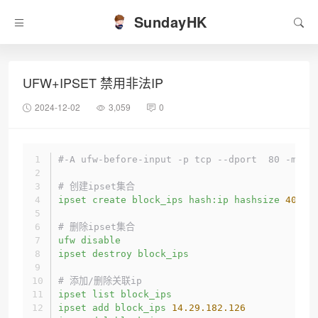
SundayHK
UFW+IPSET 禁用非法IP
2024-12-02
3,059
0
#-A ufw-before-input -p tcp --dport  80 -m se
# 创建ipset集合
ipset
create
block_ips
hash:ip
hashsize
4096 
# 删除ipset集合
ufw
disable
ipset
destroy
block_ips
# 添加/删除关联ip
ipset
list
block_ips
ipset
add
block_ips
14.29
.182
.126