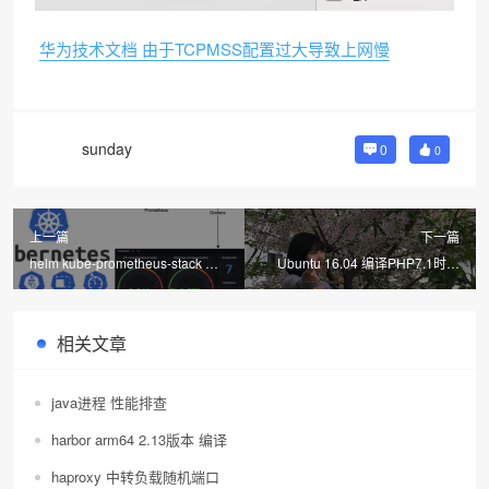
华为技术文档 由于TCPMSS配置过大导致上网慢
sunday
0
0
上一篇
下一篇
helm kube-prometheus-stack 部
Ubuntu 16.04 编译PHP7.1时出
署
现：collect2: error: ld returned 1
exit status make: *** [sapi/cli/php]
Error 1
相关文章
java进程 性能排查
harbor arm64 2.13版本 编译
haproxy 中转负载随机端口