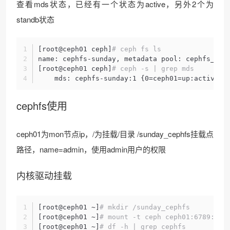
查看mds状态，已经有一个状态为active，另外2个为
standb状态
[root@ceph01 ceph]
# ceph fs ls
name: cephfs-sunday, metadata pool: cephfs_met
[root@ceph01 ceph]
# ceph -s | grep mds
    mds: cephfs-sunday:1 {0=ceph01=up:active} 
cephfs使用
ceph01为mon节点ip，/为挂载/目录 /sunday_cephfs挂载点
路径，name=admin，使用admin用户的权限
内核驱动挂载
[root@ceph01 ~]
# mkdir /sunday_cephfs
[root@ceph01 ~]
# mount -t ceph ceph01:6789:/ /
[root@ceph01 ~]
# df -h | grep cephfs