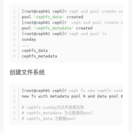
[root@ceph01 ceph]
# ceph osd pool create cephf
pool 
'cephfs_data'
 created
[root@ceph01 ceph]
#  ceph osd pool create ceph
pool 
'cephfs_metadata'
 created
[root@ceph01 ceph]
# ceph osd pool ls
sunday
...
cephfs_data
cephfs_metadata
创建文件系统
[root@ceph01 ceph]
# ceph fs new cephfs-sunday 
new fs with metadata pool 9 and data pool 8
# cephfs-sunday为文件系统名称
# cephfs_metadata 为元数据的pool
# cephfs_data 为数据pool