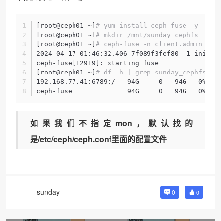
[root@ceph01 ~]
# yum install ceph-fuse -y
[root@ceph01 ~]
# mkdir /mnt/sunday_cephfs
[root@ceph01 ~]
# ceph-fuse -n client.admin -m 
2024-04-17 01:46:32.406 7f089f3fef80 -1 init, 
ceph-fuse[12919]: starting fuse
[root@ceph01 ~]
# df -h | grep sunday_cephfs
192.168.77.41:6789:/   94G     0   94G   0% /s
ceph-fuse              94G     0   94G   0% /m
如果我们不指定mon，默认找的
是/etc/ceph/ceph.conf里面的配置文件
sunday
0
0