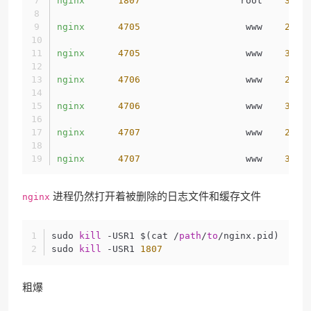
nginx
1807
                  root    
3
w  
nginx
4705
                   www    
2
w  
nginx
4705
                   www    
3
w  
nginx
4706
                   www    
2
w  
nginx
4706
                   www    
3
w  
nginx
4707
                   www    
2
w  
nginx
4707
                   www    
3
w  
进程仍然打开着被删除的日志文件和缓存文件
nginx
sudo 
kill
 -USR1 $(cat /
path
/
to
/nginx.pid) 
sudo 
kill
 -USR1 
1807
粗爆