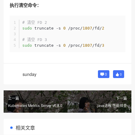
执行清空命令：
# 清空 FD 2
sudo
 truncate -s 
0
 /proc/
1807
/fd/
2
# 清空 FD 3
sudo
 truncate -s 
0
 /proc/
1807
/fd/
3
sunday
0
0
上一篇
下一篇
Kubernetes Metrics Server v0.8.0
java进程 性能排查
相关文章