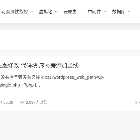
可观测性监控
虚拟化
云原生
中间件
数据库
once主题修改 代码块 序号旁添加竖线
旁没有竖线 # cat /wordpress_web_path/wp-
single.php <?php i…
4.05.26
2,087人浏览