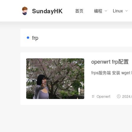
SundayHK
首页
编程
Linux
frp
openwrt frp配置
frps服务端 安装 wget http
Openwrt
2024.