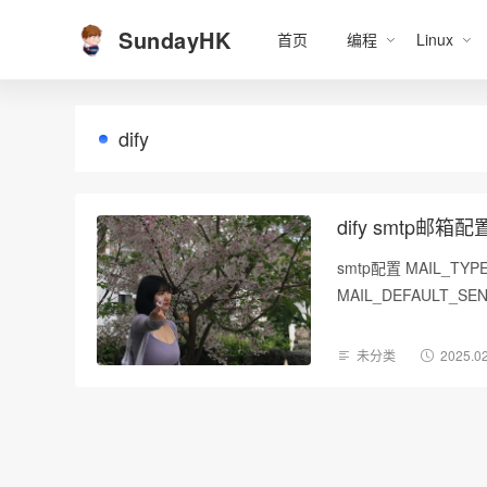
SundayHK
首页
编程
Linux
dify
dify smtp邮箱配
smtp配置 MAIL_TYPE=smt
MAIL_DEFAULT_SE
未分类
2025.0