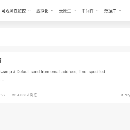
可观测性监控
虚拟化
云原生
中间件
数据库
置
p # Default send from email address, if not specified
N…
2.27
4,058人浏览
dif