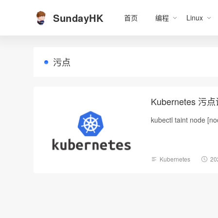
SundayHK
首页
编程
Linux
污点
Kubernetes 污
kubectl taint node [n
Kubernetes
20